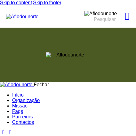
Skip to content
Skip to footer
Fechar
Início
Organização
Missão
Faqs
Parceiros
Contactos