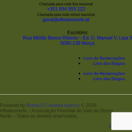
Chamada para rede fixa nacional
+351 934 555 222
Chamada para rede móvel nacional
geral@aflodounorte.pt
Escritório:
Rua Militão Bessa Ribeiro – Ed. D. Manuel V, Loja 3
5090-139 Murça
Livro de Reclamações
Livro dos Elogios
Livro de Reclamações
Livro dos Elogios
Powered by
Brand22 Creative Agency
© 2026.
Aflodounorte – Associação Florestal do Vale do Douro
Norte – Todos os direitos reservados.