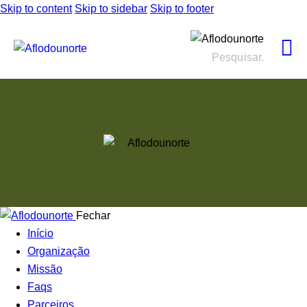
Skip to content
Skip to sidebar
Skip to footer
Fechar
Início
Organização
Missão
Faqs
Parceiros