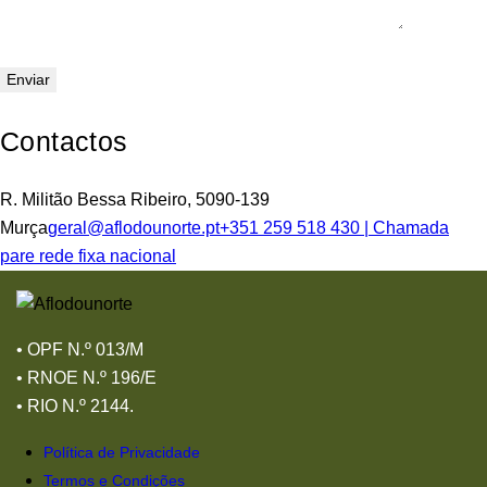
Contactos
R. Militão Bessa Ribeiro, 5090-139
Murça
geral@aflodounorte.pt
+351 259 518 430 | Chamada
pare rede fixa nacional
•
OPF N.º 013/M
•
RNOE N.º 196/E
•
RIO N.º 2144.
Política de Privacidade
Termos e Condições