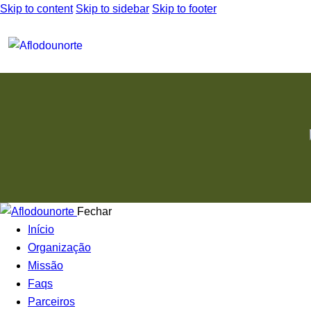
Skip to content
Skip to sidebar
Skip to footer
Fechar
Início
Organização
Missão
Faqs
Parceiros