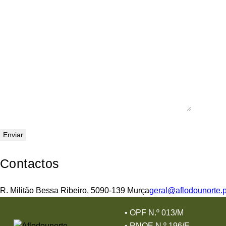
Contactos
R. Militão Bessa Ribeiro, 5090-139 Murça
geral@aflodounorte.p
•
OPF N.º 013/M
•
RNOE N.º 196/E